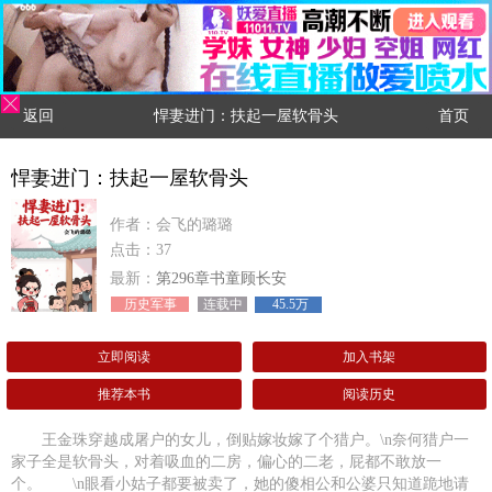
返回
悍妻进门：扶起一屋软骨头
首页
悍妻进门：扶起一屋软骨头
作者：会飞的璐璐
点击：37
最新：
第296章书童顾长安
历史军事
连载中
45.5万
立即阅读
加入书架
推荐本书
阅读历史
王金珠穿越成屠户的女儿，倒贴嫁妆嫁了个猎户。\n奈何猎户一
家子全是软骨头，对着吸血的二房，偏心的二老，屁都不敢放一
个。 \n眼看小姑子都要被卖了，她的傻相公和公婆只知道跪地请