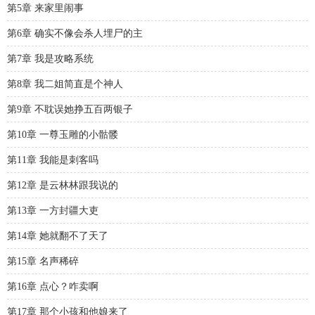
第5章 来家里闹事
第6章 确实不像会杀人埋尸的主
第7章 我是攻略系统
第8章 我二姐简直是个神人
第9章 不耽误她挣五百两银子
第10章 一尊玉雕的小骷髅
第11章 我能是刺客吗
第12章 是云林林跟我说的
第13章 一方封疆大吏
第14章 她就翻不了天了
第15章 名声稀碎
第16章 点心？咋卖啊
第17章 那个小孩和他娘来了