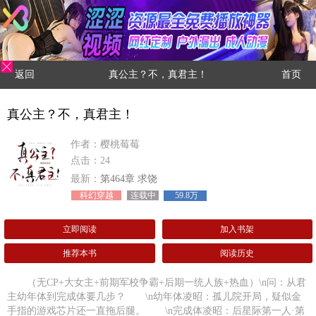
返回
真公主？不，真君主！
首页
真公主？不，真君主！
作者：樱桃莓莓
点击：24
最新：
第464章 求饶
科幻穿越
连载中
59.8万
立即阅读
加入书架
推荐本书
阅读历史
（无CP+大女主+前期军校争霸+后期一统人族+热血）\n问：从君
主幼年体到完成体要几步？ \n幼年体凌昭：孤儿院开局，疑似金
手指的游戏芯片还一直拖后腿。 \n完成体凌昭：后星际第一人·第