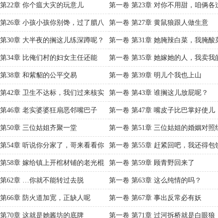
 第22章 你个瘟大灾的玩意儿
第一卷 第23章 对你不用甜，咱俩各
 第26章 小孩小孩你别馋，过了腊八
第一卷 第27章 黄鼠狼跟人做生意
 第30章 大半夜的搁这儿练深蹲呢？
第一卷 第31章 她腌辣白菜，我腌酸
 第34章 比俺们村的妇女主任还能
第一卷 第35章 她嫁她的人，我卖我
 第38章 和紫貂的公平交易
第一卷 第39章 明儿个我也上山
 第42章 卫生不达标，我们过来核实
第一卷 第43章 谁搁这儿放屁呢？
 第46章 老实婆婆狂扇恶邻嘴巴子
第一卷 第47章 嘴皮子比巴掌好使儿
 第50章 三位姑姐齐聚一堂
第一卷 第51章 三位姑姐的婚姻对照
 第54章 听说你分家了，哥来看看你
第一卷 第55章 赶紧回吧，我还得包
 第58章 嫁给镇上开棺材铺的老光棍
第一卷 第59章 顾青野回来了
 第62章 …你就不能转过去脱
第一卷 第63章 这么纯情的吗？
 第66章 防火道加宽，正缺人呢
第一卷 第67章 事出反常必有妖
 第70章 这就是她酱坊的底牌
第一卷 第71章 过河拆桥就是白眼狼