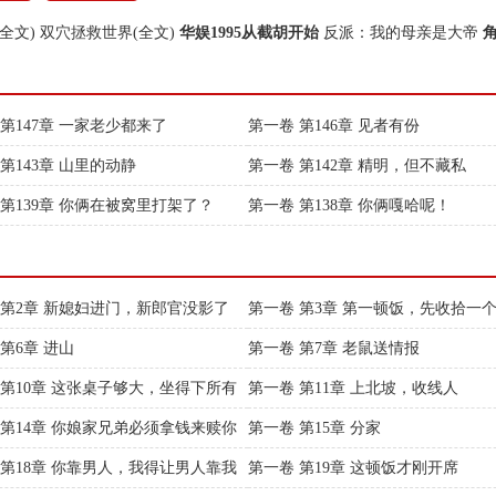
全文)
双穴拯救世界(全文)
华娱1995从截胡开始
反派：我的母亲是大帝
 第147章 一家老少都来了
第一卷 第146章 见者有份
第143章 山里的动静
第一卷 第142章 精明，但不藏私
 第139章 你俩在被窝里打架了？
第一卷 第138章 你俩嘎哈呢！
 第2章 新媳妇进门，新郎官没影了
第一卷 第3章 第一顿饭，先收拾一
第6章 进山
第一卷 第7章 老鼠送情报
 第10章 这张桌子够大，坐得下所有
第一卷 第11章 上北坡，收线人
 第14章 你娘家兄弟必须拿钱来赎你
第一卷 第15章 分家
 第18章 你靠男人，我得让男人靠我
第一卷 第19章 这顿饭才刚开席