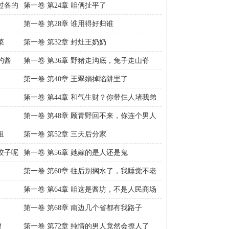
过各的
第一卷 第24章 咱俩扯平了
第一卷 第28章 谁用得好归谁
菜
第一卷 第32章 封灶王奶奶
的酱
第一卷 第36章 野猪走沟底，兔子走山脊
第一卷 第40章 王翠娟掉陷阱里了
第一卷 第44章 和气生财？你带仨人堵我弟
妹摊子
第一卷 第48章 顾青野回不来，你连个男人
都没有
组
第一卷 第52章 三天后分家
饺子呢
第一卷 第56章 她嫁的是人还是鬼
第一卷 第60章 往后别搁水了，我睡觉不老
实
第一卷 第64章 咱这是酱坊，不是人民商场
第一卷 第68章 南边几个省都有我路子
！
第一卷 第72章 纯情的男人竟然会撩人了