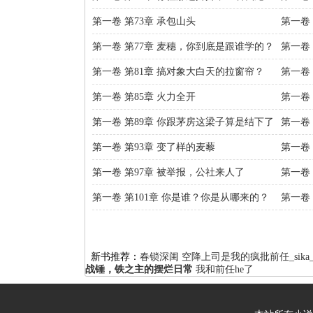
了
第一卷 第73章 承包山头
第一卷
第一卷 第77章 麦穗，你到底是跟谁学的？
第一卷
第一卷 第81章 搞对象大白天的拉窗帘？
第一卷
第一卷 第85章 火力全开
第一卷
第一卷 第89章 你跟茅房这梁子算是结下了
第一卷
第一卷 第93章 变了样的麦藜
第一卷
第一卷 第97章 被举报，公社来人了
第一卷
第一卷 第101章 你是谁？你是从哪来的？
第一卷 
新书推荐：
春锁深闺
空降上司是我的疯批前任_sika_
战锤，铁之主的摆烂日常
我和前任he了