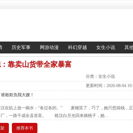
情
历史军事
网游动漫
科幻穿越
女生小说
其
媳：靠卖山货带全家暴富
分类：女生小说
更新时间：2026-08-04 10:0
章 谁敢欺负我大嫂！
糙汉在炕上放一碗水：“各过各的。” 麦穗笑了，巧了，她只想搞钱，
开厂，一路干成全县首富。 糙汉白月光回来摘桃子，她…
书架
推荐本书