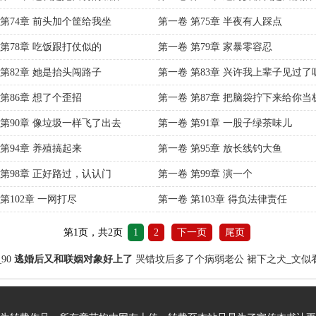
 第74章 前头加个筐给我坐
第一卷 第75章 半夜有人踩点
 第78章 吃饭跟打仗似的
第一卷 第79章 家暴零容忍
 第82章 她是抬头闯路子
第一卷 第83章 兴许我上辈子见过了
 第86章 想了个歪招
第一卷 第87章 把脑袋拧下来给你当
 第90章 像垃圾一样飞了出去
第一卷 第91章 一股子绿茶味儿
 第94章 养殖搞起来
第一卷 第95章 放长线钓大鱼
 第98章 正好路过，认认门
第一卷 第99章 演一个
第102章 一网打尽
第一卷 第103章 得负法律责任
第1页，共2页
1
2
下一页
尾页
90
逃婚后又和联姻对象好上了
哭错坟后多了个病弱老公
裙下之犬_文似