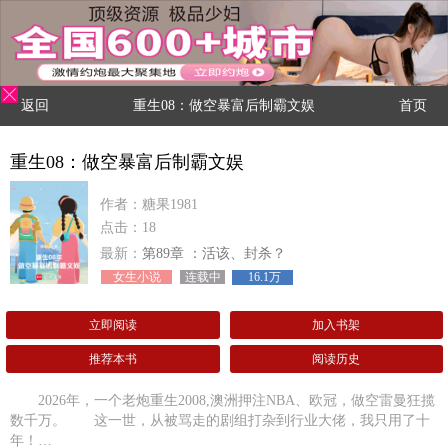
返回
重生08：做空暴富后制霸文娱
首页
重生08：做空暴富后制霸文娱
作者：糖果1981
点击：18
最新：
第89章 ：活该、封杀？
女生小说
连载中
16.1万
立即阅读
加入书架
推荐本书
阅读历史
2026年，一个老炮重生2008,澳洲押注NBA、欧冠，做空雷曼狂揽
数千万。 这一世，从被骂走的剧组打杂到行业大佬，我只用了十
年！…