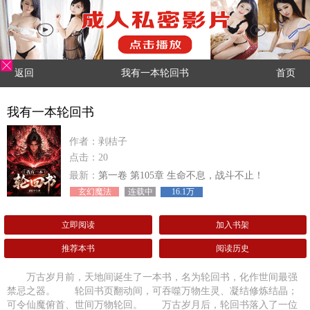
返回
我有一本轮回书
首页
我有一本轮回书
作者：剥桔子
点击：20
最新：
第一卷 第105章 生命不息，战斗不止！
玄幻魔法
连载中
16.1万
立即阅读
加入书架
推荐本书
阅读历史
万古岁月前，天地间诞生了一本书，名为轮回书，化作世间最强
禁忌之器。 轮回书页翻动间，可吞噬万物生灵、凝结修炼结晶；
可令仙魔俯首、世间万物轮回。 万古岁月后，轮回书落入了一位