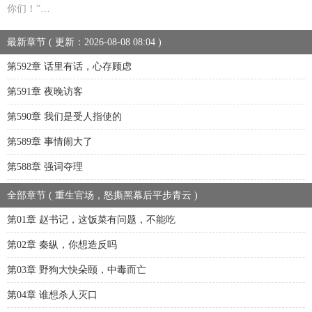
你们！”…
最新章节 ( 更新：2026-08-08 08:04 )
第592章 话里有话，心存顾虑
第591章 夜晚访客
第590章 我们是受人指使的
第589章 事情闹大了
第588章 强词夺理
全部章节 ( 重生官场，怒撕黑幕后平步青云 )
第01章 赵书记，这饭菜有问题，不能吃
第02章 秦纵，你想造反吗
第03章 野狗大快朵颐，中毒而亡
第04章 谁想杀人灭口