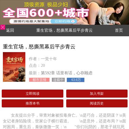
返回
重生官场，怒撕黑幕后平步青云
首页
重生官场，怒撕黑幕后平步青云
作者：一觉十年
点击：20
最新：
第592章 话里有话，心存顾虑
都市言情
连载中
63.6万
立即阅读
加入书架
推荐本书
阅读历史
女友提出分手，审查对象被投毒身亡。\n是巧合，还是阴谋？\n美
女记者身陷险境，世家公子横行霸道。 \n是意外，还是布局？\n面
对困局，重生后，秦纵微微一笑：\n “你们玩阴的，那老子就坑死