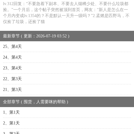
lv.312回复：“不要急着下副本、不要去人烟稀少处、不要什么垃圾都
捡。”一个月后，这个帖子突然被顶到首页，网友：“新人是怎么在一
个月内变成lv.1354的？不是默认一天升一级吗？”2.孟燃是匹野马，不
仅捡了垃圾，还捡了猫
最新章节 ( 更新：2026-07-19 03:52 )
25、第4天
24、第4天
23、第4天
22、第3天
21、第3天
全部章节 ( 囤货，人需要咪的帮助 )
1、第1天
2、第1天
3、第2天