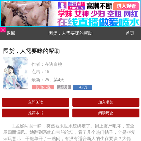
返回
囤货，人需要咪的帮助
首页
囤货，人需要咪的帮助
作者：在逃白桃
点击：16
最新：
25、第4天
其他小说
连载中
4.7万
立即阅读
加入书架
推荐本书
阅读历史
1.孟燃两眼一睁，突然被末世系统绑定了。街上丧尸咆哮，安全
屋四面漏风。她翻到系统自带的论坛，看了几个热门帖子，全是些复
杂玩意儿，干脆单开了一贴问，有没有适合新人的生存要诀？大佬