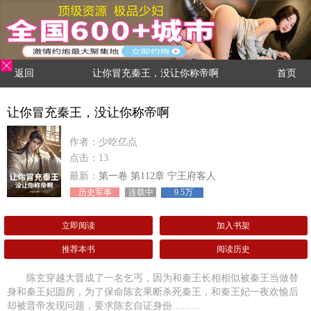
返回
让你冒充秦王，没让你称帝啊
首页
让你冒充秦王，没让你称帝啊
作者：少吃亿点
点击：13
最新：
第一卷 第112章 宁王府客人
历史军事
连载中
9.5万
立即阅读
加入书架
推荐本书
阅读历史
陈玄穿越大晋成了一名乞丐，因为和秦王长相相似被秦王当做替
身和秦王妃圆房，为了保命陈玄果断杀死秦王，和秦王妃一夜欢愉后
却被晋帝发现问题，要求陈玄自证身份………