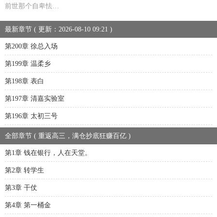
前世那个自卑怯…
最新章节 ( 更新：2026-08-10 09:21 )
第200章 徐总入场
第199章 温柔乡
第198章 表白
第197章 清嘉实验室
第196章 太初三号
全部章节 ( 重返高三，满仓抄底狂赚百亿 )
第1章 钱在银行，人在天堂。
第2章 转学生
第3章 干仗
第4章 第一桶金