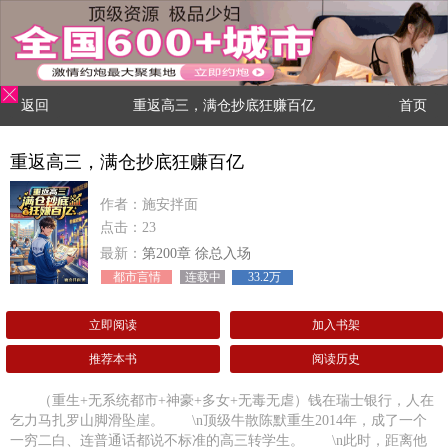
返回
重返高三，满仓抄底狂赚百亿
首页
重返高三，满仓抄底狂赚百亿
作者：施安拌面
点击：23
最新：
第200章 徐总入场
都市言情
连载中
33.2万
立即阅读
加入书架
推荐本书
阅读历史
（重生+无系统都市+神豪+多女+无毒无虐）钱在瑞士银行，人在
乞力马扎罗山脚滑坠崖。 \n顶级牛散陈默重生2014年，成了一个
一穷二白、连普通话都说不标准的高三转学生。 \n此时，距离他