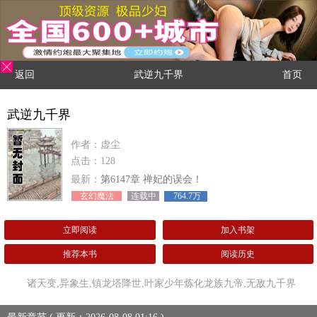
返回
武逆九千界
首页
武逆九千界
作者：虚尘
点击：128
最新：
第6147章 禅妃的误会！
玄幻魔法
连载中
764.7万
立即阅读
加入书架
推荐本书
阅读历史
诸天变,异象生,镇龙塔降世,叶家少年炼化龙族九帝,无敌九千界