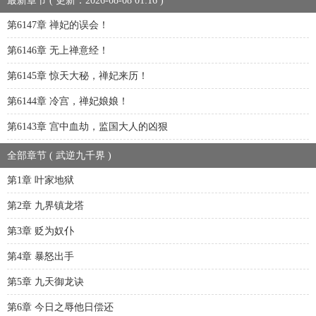
最新章节 ( 更新：2026-08-08 01:16 )
第6147章 禅妃的误会！
第6146章 无上禅意经！
第6145章 惊天大秘，禅妃来历！
第6144章 冷宫，禅妃娘娘！
第6143章 宫中血劫，监国大人的凶狠
全部章节 ( 武逆九千界 )
第1章 叶家地狱
第2章 九界镇龙塔
第3章 贬为奴仆
第4章 暴怒出手
第5章 九天御龙诀
第6章 今日之辱他日偿还