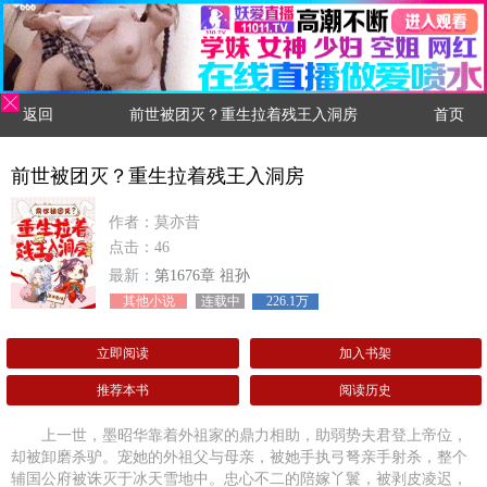
返回
前世被团灭？重生拉着残王入洞房
首页
前世被团灭？重生拉着残王入洞房
作者：莫亦昔
点击：46
最新：
第1676章 祖孙
其他小说
连载中
226.1万
立即阅读
加入书架
推荐本书
阅读历史
上一世，墨昭华靠着外祖家的鼎力相助，助弱势夫君登上帝位，
却被卸磨杀驴。宠她的外祖父与母亲，被她手执弓弩亲手射杀，整个
辅国公府被诛灭于冰天雪地中。忠心不二的陪嫁丫鬟，被剥皮凌迟，