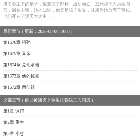
拼了命生下的孩子，也变成了野种，血尽而亡。直到那个人为她闯
宫，因她中毒，她才知道，他竟是孩子生父，甘愿为她放弃了帝位。
他们死在了漫天大火中，...
最新章节 ( 更新：2026-08-06 19:08 )
第1676章 祖孙
第1675章 又亲
第1674章 兑现承诺
第1673章 他的惊喜
第1672章 留仙镇
全部章节 ( 前世被团灭？重生拉着残王入洞房 )
第1章 诱饵
第2章 重生
第3章 小惩