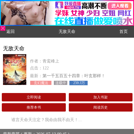
返回
无敌天命
首页
无敌天命
作者：青鸾峰上
点击：122
最新：
第一千五百五十四章：叶玄那样！
玄幻魔法
连载中
259.3万
立即阅读
加入书架
推荐本书
阅读历史
谁言天命天注定？我命由我不由天！...