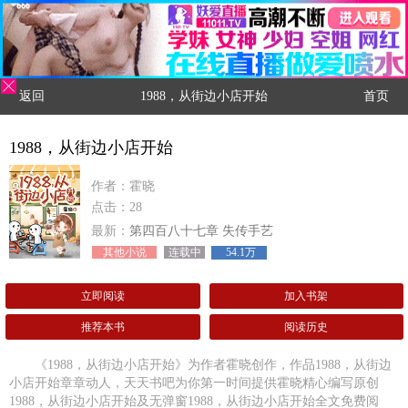
返回
1988，从街边小店开始
首页
1988，从街边小店开始
作者：霍晓
点击：28
最新：
第四百八十七章 失传手艺
其他小说
连载中
54.1万
立即阅读
加入书架
推荐本书
阅读历史
《1988，从街边小店开始》为作者霍晓创作，作品1988，从街边
小店开始章章动人，天天书吧为你第一时间提供霍晓精心编写原创
1988，从街边小店开始及无弹窗1988，从街边小店开始全文免费阅