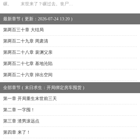
碾。 末世来了？碾过去。丧尸…
最新章节 ( 更新：2026-07-24 13:20 )
第两百三十章 大结局
第两百二十九章 周肃清
第两百二十八章 裴渊父亲
第两百二十七章 基地沦陷
第两百二十六章 掉出空间
全部章节 ( 末日求生：开局绑定房车囤货 )
第一章 开局重生末世前三天
第二章 一字囤！
第三章 渣男滚远点
第四章 来了！