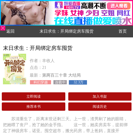
返回
末日求生：开局绑定房车囤货
首页
末日求生：开局绑定房车囤货
作者：丰收人
点击：21
最新：
第两百三十章 大结局
科幻穿越
连载中
32.3万
立即阅读
加入书架
推荐本书
阅读历史
苏清重生了，距离末世还剩三天。上一世，渣男剜了她的眼睛，
把她喂了丧尸，抢了她的金手指。 这一世，她卖房卖车，提前绑
定了神级房车，诺亚。囤空超市，搬光药房，带上爸妈，直接开