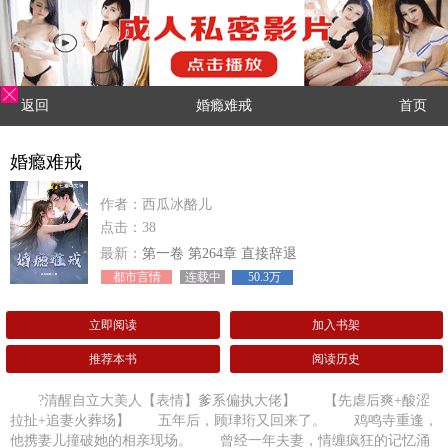
返回
婚瘾难戒
首页
婚瘾难戒
作者：西瓜冰酪儿
点击：38
最新：
第一卷 第264章 直接辞退
都市言情
连载中
50.3万
立即阅读
加入书架
推荐本书
阅读历史
?清醒自立大美人【表情】爹系偏执大佬】 【先虐后爽+酸涩
拉扯+追妻火葬场】 五年后，顾珒珩又回来了。 鸡鸣寺重逢，
他携妻儿撞破她的相亲现场。 曾经一年夫妻，情缠疯狂的记忆涌